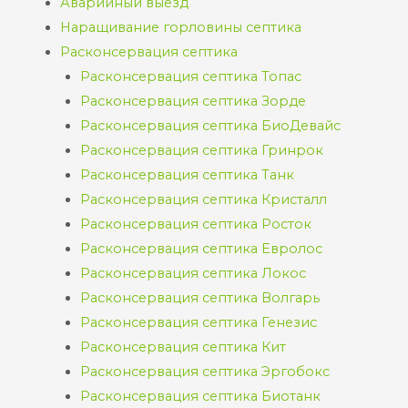
Аварийный выезд
Наращивание горловины септика
Расконсервация септика
Расконсервация септика Топас
Расконсервация септика Зорде
Расконсервация септика БиоДевайс
Расконсервация септика Гринрок
Расконсервация септика Танк
Расконсервация септика Кристалл
Расконсервация септика Росток
Расконсервация септика Евролос
Расконсервация септика Локос
Расконсервация септика Волгарь
Расконсервация септика Генезис
Расконсервация септика Кит
Расконсервация септика Эргобокс
Расконсервация септика Биотанк