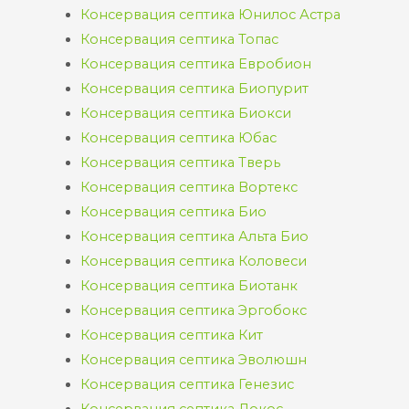
Консервация септика Юнилос Астра
Консервация септика Топас
Консервация септика Евробион
Консервация септика Биопурит
Консервация септика Биокси
Консервация септика Юбас
Консервация септика Тверь
Консервация септика Вортекс
Консервация септика Био
Консервация септика Альта Био
Консервация септика Коловеси
Консервация септика Биотанк
Консервация септика Эргобокс
Консервация септика Кит
Консервация септика Эволюшн
Консервация септика Генезис
Консервация септика Локос