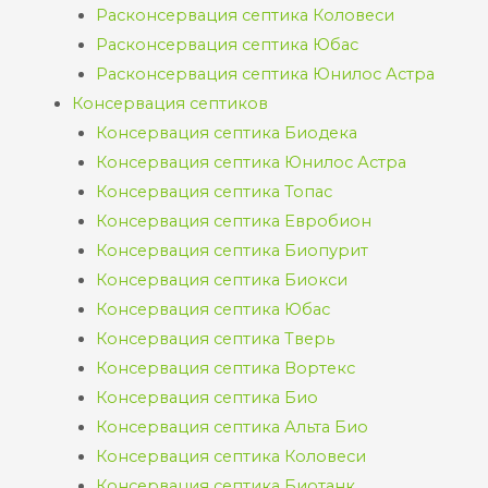
Расконсервация септика Коловеси
Расконсервация септика Юбас
Расконсервация септика Юнилос Астра
Консервация септиков
Консервация септика Биодека
Консервация септика Юнилос Астра
Консервация септика Топас
Консервация септика Евробион
Консервация септика Биопурит
Консервация септика Биокси
Консервация септика Юбас
Консервация септика Тверь
Консервация септика Вортекс
Консервация септика Био
Консервация септика Альта Био
Консервация септика Коловеси
Консервация септика Биотанк