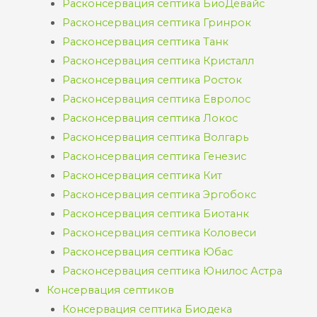
Расконсервация септика БиоДевайс
Расконсервация септика Гринрок
Расконсервация септика Танк
Расконсервация септика Кристалл
Расконсервация септика Росток
Расконсервация септика Евролос
Расконсервация септика Локос
Расконсервация септика Волгарь
Расконсервация септика Генезис
Расконсервация септика Кит
Расконсервация септика Эргобокс
Расконсервация септика Биотанк
Расконсервация септика Коловеси
Расконсервация септика Юбас
Расконсервация септика Юнилос Астра
Консервация септиков
Консервация септика Биодека