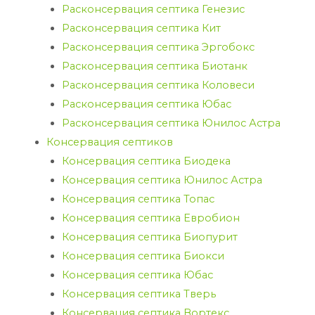
Расконсервация септика Генезис
Расконсервация септика Кит
Расконсервация септика Эргобокс
Расконсервация септика Биотанк
Расконсервация септика Коловеси
Расконсервация септика Юбас
Расконсервация септика Юнилос Астра
Консервация септиков
Консервация септика Биодека
Консервация септика Юнилос Астра
Консервация септика Топас
Консервация септика Евробион
Консервация септика Биопурит
Консервация септика Биокси
Консервация септика Юбас
Консервация септика Тверь
Консервация септика Вортекс