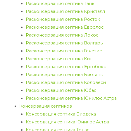
Расконсервация септика Танк
Расконсервация септика Кристалл
Расконсервация септика Росток
Расконсервация септика Евролос
Расконсервация септика Локос
Расконсервация септика Волгарь
Расконсервация септика Генезис
Расконсервация септика Кит
Расконсервация септика Эргобокс
Расконсервация септика Биотанк
Расконсервация септика Коловеси
Расконсервация септика Юбас
Расконсервация септика Юнилос Астра
Консервация септиков
Консервация септика Биодека
Консервация септика Юнилос Астра
Консервация септика Топас