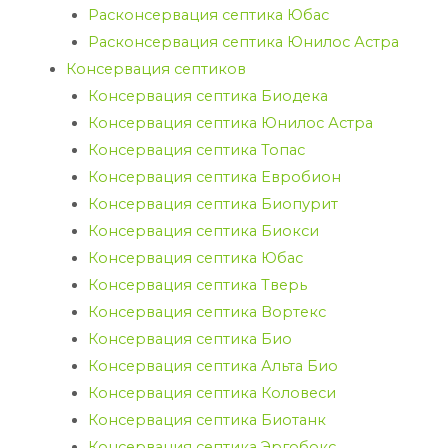
Расконсервация септика Юбас
Расконсервация септика Юнилос Астра
Консервация септиков
Консервация септика Биодека
Консервация септика Юнилос Астра
Консервация септика Топас
Консервация септика Евробион
Консервация септика Биопурит
Консервация септика Биокси
Консервация септика Юбас
Консервация септика Тверь
Консервация септика Вортекс
Консервация септика Био
Консервация септика Альта Био
Консервация септика Коловеси
Консервация септика Биотанк
Консервация септика Эргобокс