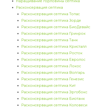
Наращивание горловины септика
Расконсервация септика
Расконсервация септика Топас
Расконсервация септика Зорде
Расконсервация септика БиоДевайс
Расконсервация септика Гринрок
Расконсервация септика Танк
Расконсервация септика Кристалл
Расконсервация септика Росток
Расконсервация септика Евролос
Расконсервация септика Локос
Расконсервация септика Волгарь
Расконсервация септика Генезис
Расконсервация септика Кит
Расконсервация септика Эргобокс
Расконсервация септика Биотанк
Расконсервация септика Коловеси